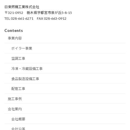
日東燃機工業株式会社
〒321-0952 栃木県宇都宮市泉が丘5-8-15
TEL 028-661-6271 FAX 028-663-0912
Contents
事業内容
ボイラー事業
空調工事
冷凍・冷蔵設備工事
食品製造設備工事
配管工事
施工事例
会社案内
会社概要
会社沿革