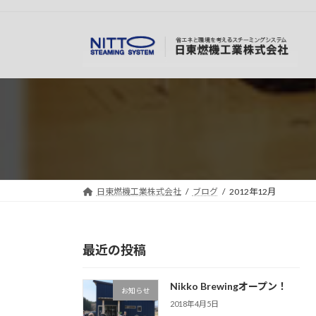
コ
ナ
ン
ビ
テ
ゲ
ン
ー
ツ
シ
へ
ョ
ス
ン
キ
に
ッ
移
プ
動
日東燃機工業株式会社
ブログ
2012年12月
最近の投稿
Nikko Brewingオープン！
お知らせ
2018年4月5日