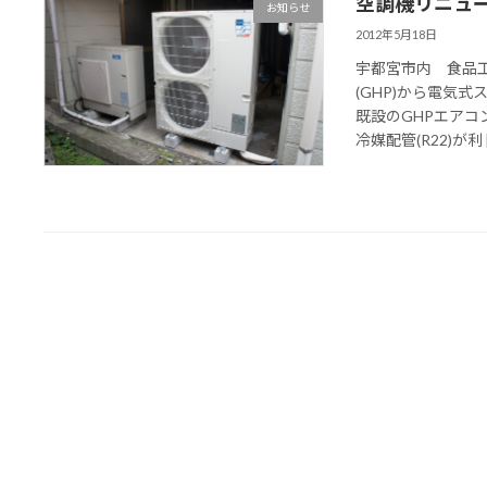
空調機リニュ
お知らせ
2012年5月18日
宇都宮市内 食品
(GHP)から電気
既設のGHPエアコ
冷媒配管(R22)が利 [