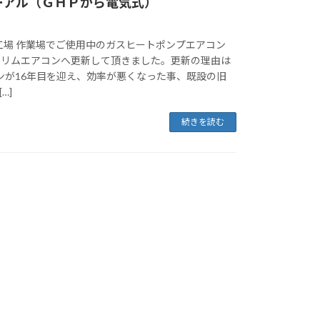
ーアル（ＧＨＰから電気式）
工場 作業場でご使用中のガスヒートポンプエアコン
式スリムエアコンへ更新して頂きました。更新の理由は
ンが16年目を迎え、効率が悪くなった事、既設の旧
…]
続きを読む