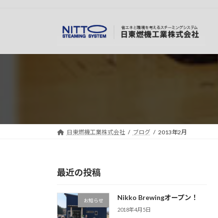
コ
ナ
ン
ビ
テ
ゲ
ン
ー
ツ
シ
へ
ョ
ス
ン
キ
に
ッ
移
プ
動
日東燃機工業株式会社
ブログ
2013年2月
最近の投稿
Nikko Brewingオープン！
お知らせ
2018年4月5日