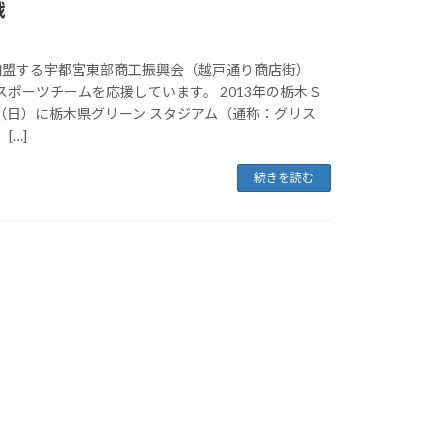
戦
の加盟する宇都宮東部商工振興会（越戸通り商店街）
スポーツチームを応援しています。 2013年の栃木Ｓ
（日）に栃木県グリーン スタジアム（通称：グリス
[…]
続きを読む