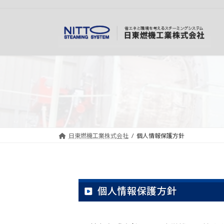
コ
ナ
ン
ビ
テ
ゲ
ン
ー
ツ
シ
へ
ョ
ス
ン
キ
に
ッ
移
プ
動
日東燃機工業株式会社
個人情報保護方針