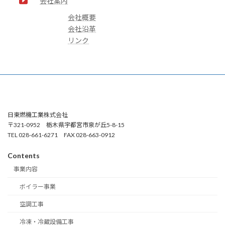
会社案内
会社概要
会社沿革
リンク
日東燃機工業株式会社
〒321-0952 栃木県宇都宮市泉が丘5-8-15
TEL 028-661-6271 FAX 028-663-0912
Contents
事業内容
ボイラー事業
空調工事
冷凍・冷蔵設備工事