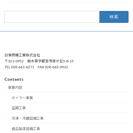
検
索:
日東燃機工業株式会社
〒321-0952 栃木県宇都宮市泉が丘5-8-15
TEL 028-661-6271 FAX 028-663-0912
Contents
事業内容
ボイラー事業
空調工事
冷凍・冷蔵設備工事
食品製造設備工事